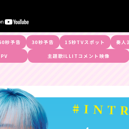
60秒予告
30秒予告
15秒TVスポット
奏人
PV
主題歌ILLITコメント映像