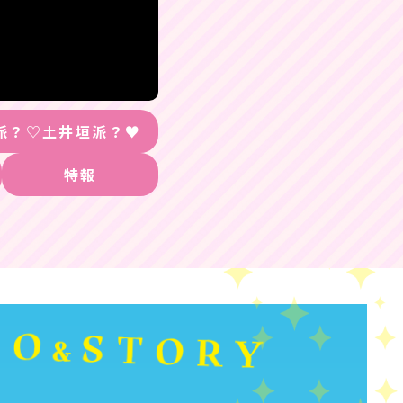
派？♡土井垣派？♥
特報