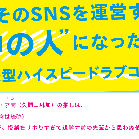
さな
・
才南
（久間田琳加）の推しは、
宮世琉弥）。
が、授業をサボりすぎて退学寸前の先輩から思わぬ