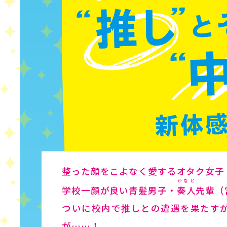
整った顔をこよなく愛するオタク女子
かなと
学校一顔が良い青髪男子・
奏人
先輩（
ついに校内で推しとの遭遇を果たす
が……！